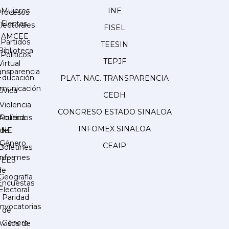
Mujeres
INE
Procesos
Electas
lectorales
FISEL
AMCEE
Partidos
TEESIN
Biblioteca
Políticos
TEPJF
Virtual
ansparencia
Educación
PLAT. NAC. TRANSPARENCIA
municación
Cívica
CEDH
Violencia
CONGRESO ESTADO SINALOA
Acuerdos
Política
INFOMEX SINALOA
INE
de
Género
CEAIP
Boletines
Informes
IEES
de
Geografía
Encuestas
Electoral
Paridad
nvocatorias
de
Género
Avisos de