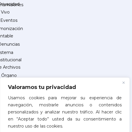
Privacidad
ansmisiones
 Vivo
Eventos
monización
ntable
Denuncias
istema
nstitucional
e Archivos
Órgano
Interno
Valoramos tu privacidad
de
Control
Usamos cookies para mejorar su experiencia de
navegación, mostrarle anuncios o contenidos
reguntas
personalizados y analizar nuestro tráfico. Al hacer clic
recuentes
en “Aceptar todo” usted da su consentimiento a
INSCRIPCIÓN
nuestro uso de las cookies.
DE