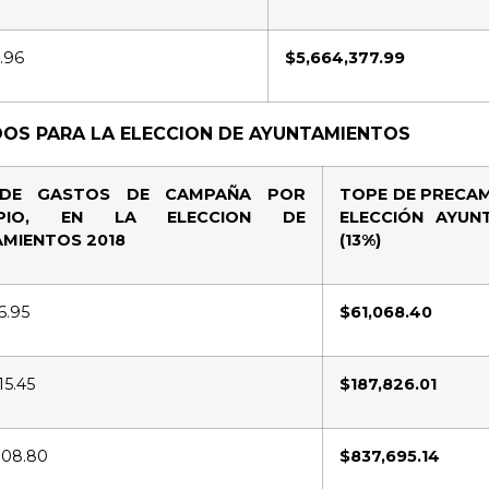
.96
$5,664,377.99
OS PARA LA ELECCION DE AYUNTAMIENTOS
DE GASTO
S
DE CAMPAÑA POR
TOPE DE PRECAM
CIPIO, EN LA ELECCION DE
ELECCIÓN AYUN
MIENTOS 2018
(13%)
6.95
$61,068.40
15.45
$187,826.01
808.80
$837,695.14