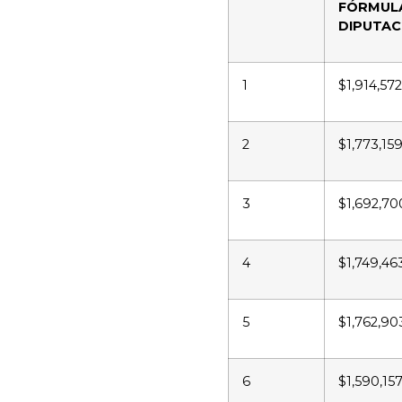
FÓRMU
DIPUTACI
1
$1,914,57
2
$1,773,15
3
$1,692,70
4
$1,749,46
5
$1,762,90
6
$1,590,15