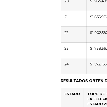
20
$1,935,40
21
$1,855,97
22
$1,902,58
23
$1,738,562
24
$1,572,163
RESULTADOS OBTENID
ESTADO
TOPE DE
LA ELECC
ESTADO 2