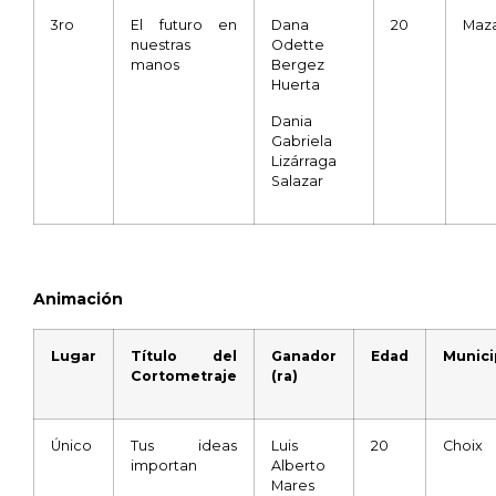
3ro
El futuro en
Dana
20
Maza
nuestras
Odette
manos
Bergez
Huerta
Dania
Gabriela
Lizárraga
Salazar
Animación
Lugar
Título del
Ganador
Edad
Munici
Cortometraje
(ra)
Único
Tus ideas
Luis
20
Choix
importan
Alberto
Mares