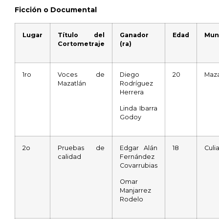
Ficción o Documental
Lugar
Título del
Ganador
Edad
Mun
Cortometraje
(ra)
1ro
Voces de
Diego
20
Maza
Mazatlán
Rodríguez
Herrera
Linda Ibarra
Godoy
2o
Pruebas de
Edgar Alán
18
Culi
calidad
Fernández
Covarrubias
Omar
Manjarrez
Rodelo