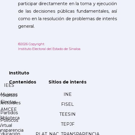
participar directamente en la toma y ejecución
de las decisiones públicas fundamentales, así
como en la resolución de problemas de interés
general.
©2026 Copyright
Instituto Electoral del Estado de Sinaloa
Instituto
Contenidos
Sitios de interés
IEES
Mujeres
INE
Procesos
Electas
lectorales
FISEL
AMCEE
Partidos
TEESIN
Biblioteca
Políticos
TEPJF
Virtual
ansparencia
Educación
PLAT. NAC. TRANSPARENCIA