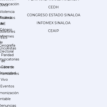
municación
Cívica
CEDH
Violencia
CONGRESO ESTADO SINALOA
Acuerdos
Política
INFOMEX SINALOA
INE
de
Género
CEAIP
Boletines
Informes
IEES
de
Geografía
Encuestas
Electoral
Paridad
nvocatorias
de
Género
Avisos de
Privacidad
ansmisiones
 Vivo
Eventos
monización
ntable
Denuncias