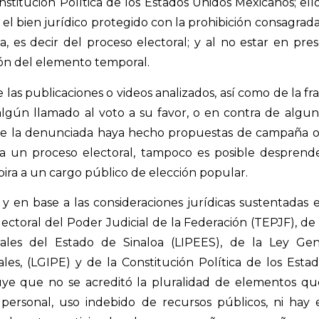
nstitución Política de los Estados Unidos Mexicanos; el
l bien jurídico protegido con la prohibición consagrada
, es decir del proceso electoral; y al no estar en pre
ión del elemento temporal.
las publicaciones o videos analizados, así como de la fr
lgún llamado al voto a su favor, o en contra de alguna 
e la denunciada haya hecho propuestas de campaña o p
 a un proceso electoral, tampoco es posible despre
pira a un cargo público de elección popular.
 y en base a las consideraciones jurídicas sustentadas 
ectoral del Poder Judicial de la Federación (TEPJF), de 
ales del Estado de Sinaloa (LIPEES), de la Ley Gen
les, (LGIPE) y de la Constitución Política de los Esta
ye que no se acreditó la pluralidad de elementos que
 personal, uso indebido de recursos públicos, ni ha