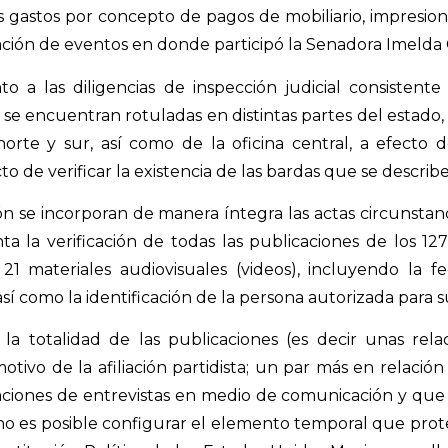
s gastos por concepto de pagos de mobiliario, impresion
ización de eventos en donde participó la Senadora Imelda 
o a las diligencias de inspección judicial consistente 
se encuentran rotuladas en distintas partes del estado, s
orte y sur, así como de la oficina central, a efecto de
cto de verificar la existencia de las bardas que se describ
ón se incorporan de manera íntegra las actas circunstan
a la verificación de todas las publicaciones de los 12
, 21 materiales audiovisuales (videos), incluyendo la f
í como la identificación de la persona autorizada para su
la totalidad de las publicaciones (es decir unas rel
motivo de la afiliación partidista; un par más en relació
icaciones de entrevistas en medio de comunicación y que
no es posible configurar el elemento temporal que prote