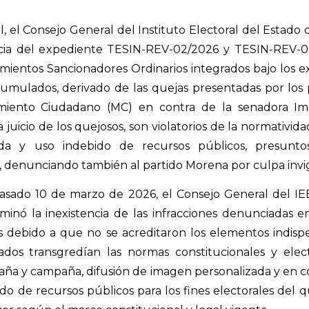
l, el Consejo General del Instituto Electoral del Estado 
ncia del expediente TESIN-REV-02/2026 y TESIN-REV-
imientos Sancionadores Ordinarios integrados bajo los
mulados, derivado de las quejas presentadas por los pa
miento Ciudadano (MC) en contra de la senadora Ime
juicio de los quejosos, son violatorios de la normatividad
da y uso indebido de recursos públicos, presunto
denunciando también al partido Morena por culpa invig
asado 10 de marzo de 2026, el Consejo General del I
minó la inexistencia de las infracciones denunciadas e
s debido a que no se acreditaron los elementos indisp
dos transgredían las normas constitucionales y electo
aña y campaña, difusión de imagen personalizada y en 
ido de recursos públicos para los fines electorales del 