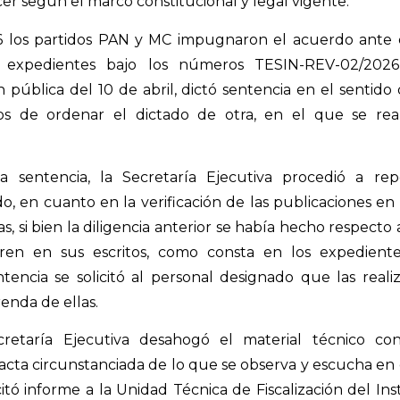
r según el marco constitucional y legal vigente.
 los partidos PAN y MC impugnaron el acuerdo ante e
ró expedientes bajo los números TESIN-REV-02/202
 pública del 10 de abril, dictó sentencia en el sentido 
s de ordenar el dictado de otra, en el que se reali
 sentencia, la Secretaría Ejecutiva procedió a repo
do, en cuanto en la verificación de las publicaciones en
as, si bien la diligencia anterior se había hecho respecto
eren en sus escritos, como consta en los expediente
tencia se solicitó al personal designado que las rea
enda de ellas.
retaría Ejecutiva desahogó el material técnico cons
acta circunstanciada de lo que se observa y escucha en e
citó informe a la Unidad Técnica de Fiscalización del Ins