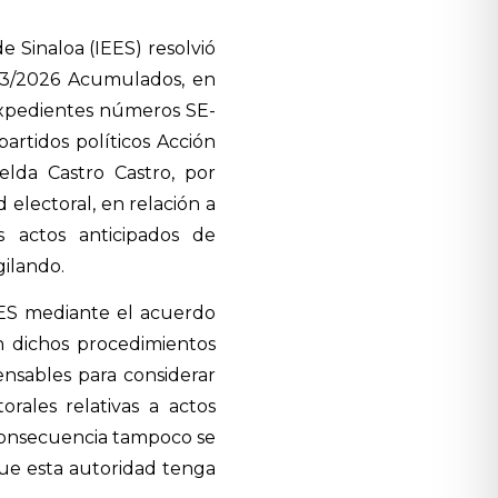
de Sinaloa (IEES) resolvió
03/2026 Acumulados, en
 expedientes números SE-
rtidos políticos Acción
lda Castro Castro, por
 electoral, en relación a
s actos anticipados de
ilando.
EES mediante el acuerdo
n dichos procedimientos
ensables para considerar
rales relativas a actos
consecuencia tampoco se
que esta autoridad tenga