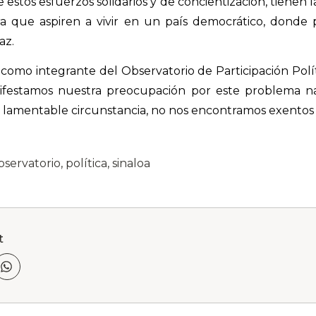
estos esfuerzos solidarios y de concientización, tienen l
 que aspiren a vivir en un país democrático, donde 
az.
 como integrante del Observatorio de Participación Polít
nifestamos nuestra preocupación por este problema n
 lamentable circunstancia, no nos encontramos exentos d
bservatorio
,
política
,
sinaloa
t