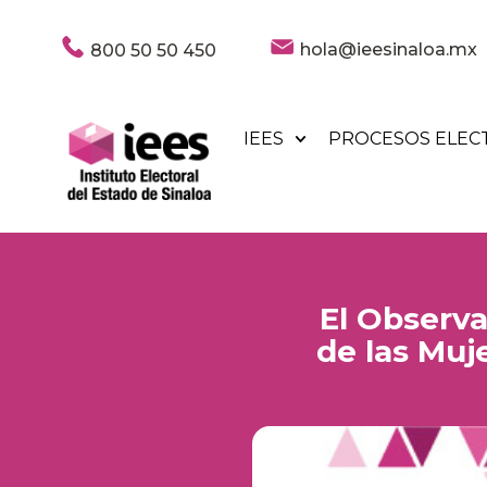
hola@ieesinaloa.mx
800 50 50 450
IEES
PROCESOS ELEC
El Observat
de las Muje