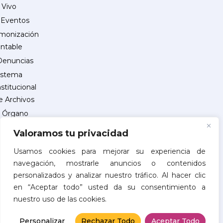
 Vivo
Eventos
monización
ntable
Denuncias
istema
nstitucional
e Archivos
Órgano
Interno
Valoramos tu privacidad
de
Control
Usamos cookies para mejorar su experiencia de
navegación, mostrarle anuncios o contenidos
reguntas
personalizados y analizar nuestro tráfico. Al hacer clic
recuentes
en “Aceptar todo” usted da su consentimiento a
INSCRIPCIÓN
nuestro uso de las cookies.
DE
PROVEEDORES
Personalizar
Rechazar Todo
Aceptar Todo