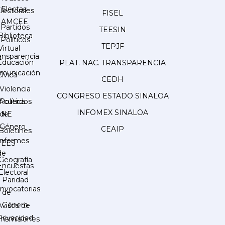
Electas
lectorales
FISEL
AMCEE
Partidos
TEESIN
Biblioteca
Políticos
TEPJF
Virtual
ansparencia
Educación
PLAT. NAC. TRANSPARENCIA
municación
Cívica
CEDH
Violencia
CONGRESO ESTADO SINALOA
Acuerdos
Política
INFOMEX SINALOA
INE
de
Género
CEAIP
Boletines
Informes
IEES
de
Geografía
Encuestas
Electoral
Paridad
nvocatorias
de
Género
Avisos de
Privacidad
ansmisiones