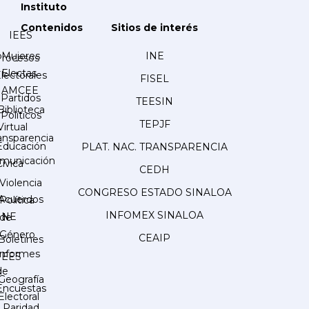
Instituto
Contenidos
Sitios de interés
IEES
Mujeres
INE
Procesos
Electas
lectorales
FISEL
AMCEE
Partidos
TEESIN
Biblioteca
Políticos
TEPJF
Virtual
ansparencia
Educación
PLAT. NAC. TRANSPARENCIA
municación
Cívica
CEDH
Violencia
CONGRESO ESTADO SINALOA
Acuerdos
Política
INFOMEX SINALOA
INE
de
Género
CEAIP
Boletines
Informes
IEES
de
Geografía
Encuestas
Electoral
Paridad