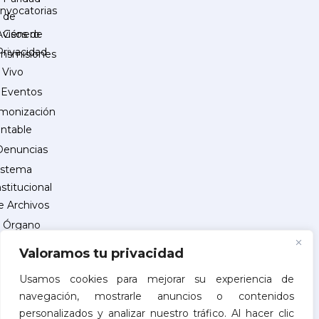
nvocatorias
de
Género
Avisos de
Privacidad
ansmisiones
 Vivo
Eventos
monización
ntable
Denuncias
istema
nstitucional
e Archivos
Órgano
Interno
Valoramos tu privacidad
de
Control
Usamos cookies para mejorar su experiencia de
navegación, mostrarle anuncios o contenidos
reguntas
personalizados y analizar nuestro tráfico. Al hacer clic
recuentes