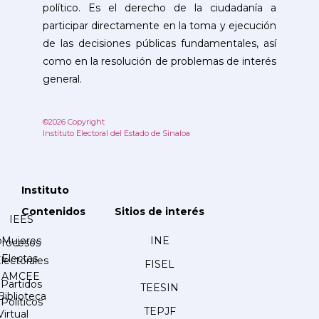
político. Es el derecho de la ciudadanía a
participar directamente en la toma y ejecución
de las decisiones públicas fundamentales, así
como en la resolución de problemas de interés
general.
©2026 Copyright
Instituto Electoral del Estado de Sinaloa
Instituto
Contenidos
Sitios de interés
IEES
Mujeres
INE
Procesos
Electas
lectorales
FISEL
AMCEE
Partidos
TEESIN
Biblioteca
Políticos
TEPJF
Virtual