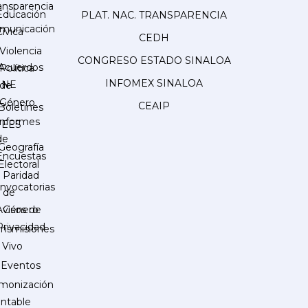
ansparencia
Educación
PLAT. NAC. TRANSPARENCIA
municación
Cívica
CEDH
Violencia
CONGRESO ESTADO SINALOA
Acuerdos
Política
INFOMEX SINALOA
INE
de
Género
CEAIP
Boletines
Informes
IEES
de
Geografía
Encuestas
Electoral
Paridad
nvocatorias
de
Género
Avisos de
Privacidad
ansmisiones
 Vivo
Eventos
monización
ntable