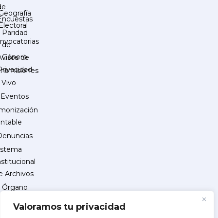
de
Geografía
Encuestas
Electoral
Paridad
nvocatorias
de
Género
Avisos de
Privacidad
ansmisiones
 Vivo
Eventos
monización
ntable
Denuncias
istema
nstitucional
e Archivos
Órgano
Interno
Valoramos tu privacidad
de