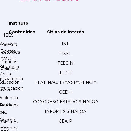
Instituto
Contenidos
Sitios de interés
IEES
Mujeres
INE
Procesos
Electas
lectorales
FISEL
AMCEE
Partidos
TEESIN
Biblioteca
Políticos
TEPJF
Virtual
ansparencia
Educación
PLAT. NAC. TRANSPARENCIA
municación
Cívica
CEDH
Violencia
CONGRESO ESTADO SINALOA
Acuerdos
Política
INFOMEX SINALOA
INE
de
Género
CEAIP
Boletines
Informes
IEES