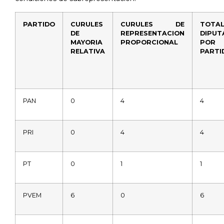
PARTIDO
CURULES
CURULES DE
TOTA
DE
REPRESENTACION
DIPUT
MAYORIA
PROPORCIONAL
POR
RELATIVA
PARTI
PAN
0
4
4
PRI
0
4
4
PT
0
1
1
PVEM
6
0
6