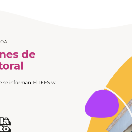
LOA
ones de
toral
se informan. El IEES va