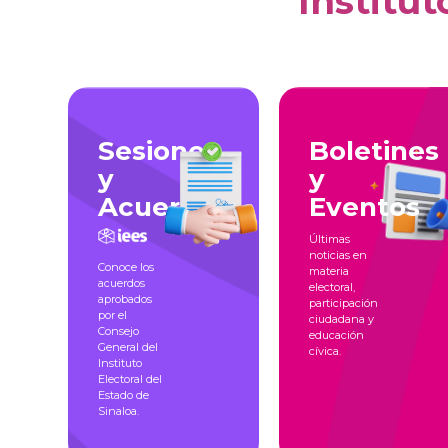
Institut
Sesiones
Boletines
y
y
Acuerdos
Eventos
Últimas
noticias en
Conoce los
materia
acuerdos
electoral,
aprobados
participación
por el
ciudadana y
Consejo
educación
General del
cívica.
Instituto
Electoral del
Estado de
Sinaloa.