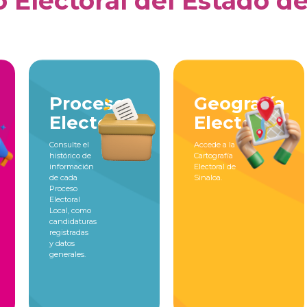
o Electoral del Estado d
Proceso
Geografía
Electoral
Electoral
Consulte el
Accede a la
histórico de
Cartografía
información
Electoral de
de cada
Sinaloa.
Proceso
Electoral
Local, como
candidaturas
registradas
y datos
generales.