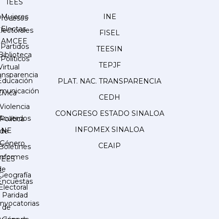
IEES
Mujeres
INE
Procesos
Electas
lectorales
FISEL
AMCEE
Partidos
TEESIN
Biblioteca
Políticos
TEPJF
Virtual
ansparencia
Educación
PLAT. NAC. TRANSPARENCIA
municación
Cívica
CEDH
Violencia
CONGRESO ESTADO SINALOA
Acuerdos
Política
INFOMEX SINALOA
INE
de
Género
CEAIP
Boletines
Informes
IEES
de
Geografía
Encuestas
Electoral
Paridad
nvocatorias
de