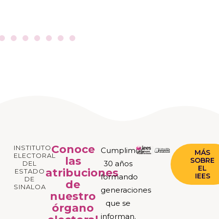
Conoce
INSTITUTO
Cumplimos
MÁS
ELECTORAL
las
SOBRE
30 años
DEL
EL
atribuciones
ESTADO
IEES
formando
DE
de
SINALOA
generaciones
nuestro
que se
órgano
informan.