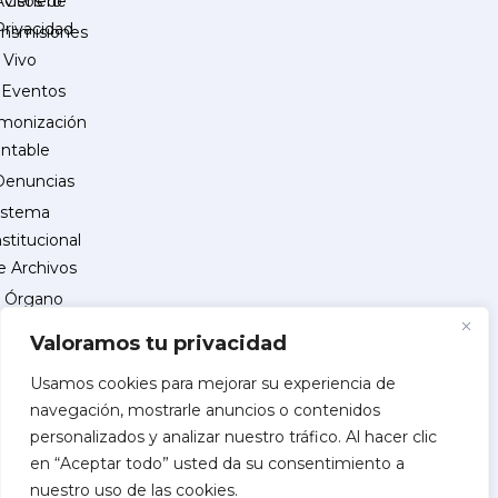
Género
Avisos de
Privacidad
ansmisiones
 Vivo
Eventos
monización
ntable
Denuncias
istema
nstitucional
e Archivos
Órgano
Interno
Valoramos tu privacidad
de
Control
Usamos cookies para mejorar su experiencia de
navegación, mostrarle anuncios o contenidos
reguntas
personalizados y analizar nuestro tráfico. Al hacer clic
recuentes
en “Aceptar todo” usted da su consentimiento a
INSCRIPCIÓN
nuestro uso de las cookies.