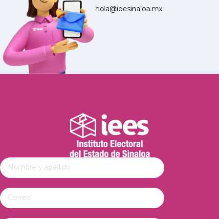
hola@ieesinaloa.mx