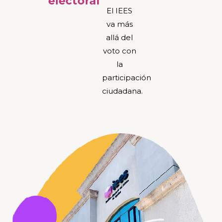
electoral
El IEES
va más
allá del
voto con
la
participación
ciudadana.