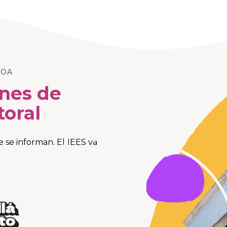
LOA
ones de
toral
se informan. El IEES va