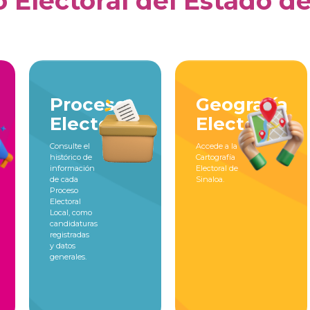
o Electoral del Estado d
Proceso
Geografía
Electoral
Electoral
Consulte el
Accede a la
histórico de
Cartografía
información
Electoral de
de cada
Sinaloa.
Proceso
Electoral
Local, como
candidaturas
registradas
y datos
generales.