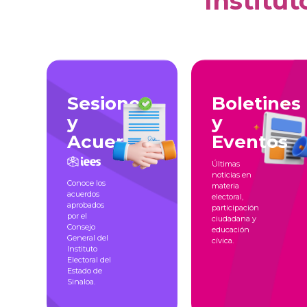
Institut
Sesiones
Boletines
y
y
Acuerdos
Eventos
Últimas
noticias en
Conoce los
materia
acuerdos
electoral,
aprobados
participación
por el
ciudadana y
Consejo
educación
General del
cívica.
Instituto
Electoral del
Estado de
Sinaloa.