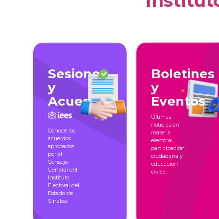
Institut
Sesiones
Boletines
y
y
Acuerdos
Eventos
Últimas
noticias en
Conoce los
materia
acuerdos
electoral,
aprobados
participación
por el
ciudadana y
Consejo
educación
General del
cívica.
Instituto
Electoral del
Estado de
Sinaloa.