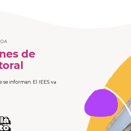
LOA
ones de
toral
se informan. El IEES va