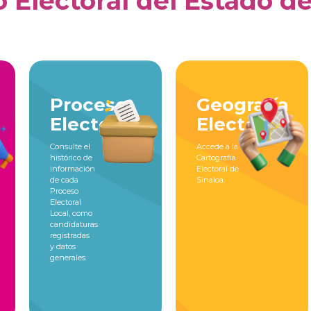
o Electoral del Estado d
Proceso
Geografía
Electoral
Electoral
Consulte el
Accede a la
histórico de
Cartografía
información
Electoral de
de cada
Sinaloa.
Proceso
Electoral
Local, como
candidaturas
registradas
y datos
generales.