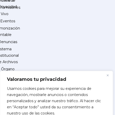
Género
Avisos de
Privacidad
ansmisiones
 Vivo
Eventos
monización
ntable
Denuncias
istema
nstitucional
e Archivos
Órgano
Interno
Valoramos tu privacidad
de
Control
Usamos cookies para mejorar su experiencia de
navegación, mostrarle anuncios o contenidos
reguntas
personalizados y analizar nuestro tráfico. Al hacer clic
recuentes
en “Aceptar todo” usted da su consentimiento a
INSCRIPCIÓN
nuestro uso de las cookies.