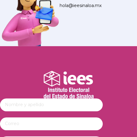
hola@ieesinaloa.mx