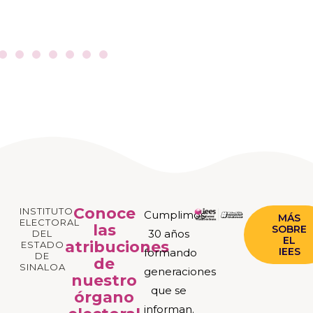
Conoce
INSTITUTO
Cumplimos
MÁS
ELECTORAL
las
SOBRE
30 años
DEL
EL
atribuciones
ESTADO
IEES
formando
DE
de
SINALOA
generaciones
nuestro
que se
órgano
informan.