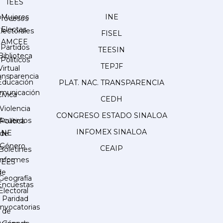
IEES
Mujeres
INE
Procesos
Electas
lectorales
FISEL
AMCEE
Partidos
TEESIN
Biblioteca
Políticos
TEPJF
Virtual
ansparencia
Educación
PLAT. NAC. TRANSPARENCIA
municación
Cívica
CEDH
Violencia
CONGRESO ESTADO SINALOA
Acuerdos
Política
INFOMEX SINALOA
INE
de
Género
CEAIP
Boletines
Informes
IEES
de
Geografía
Encuestas
Electoral
Paridad
nvocatorias
de