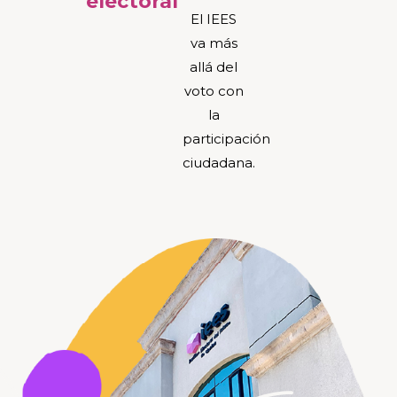
electoral
El IEES
va más
allá del
voto con
la
participación
ciudadana.