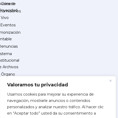
Género
Avisos de
Privacidad
ansmisiones
 Vivo
Eventos
monización
ntable
Denuncias
istema
nstitucional
e Archivos
Órgano
Interno
Valoramos tu privacidad
de
Control
Usamos cookies para mejorar su experiencia de
navegación, mostrarle anuncios o contenidos
reguntas
personalizados y analizar nuestro tráfico. Al hacer clic
recuentes
en “Aceptar todo” usted da su consentimiento a
INSCRIPCIÓN