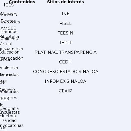
Contenidos
Sitios de interés
IEES
Mujeres
INE
Procesos
Electas
lectorales
FISEL
AMCEE
Partidos
TEESIN
Biblioteca
Políticos
TEPJF
Virtual
ansparencia
Educación
PLAT. NAC. TRANSPARENCIA
municación
Cívica
CEDH
Violencia
CONGRESO ESTADO SINALOA
Acuerdos
Política
INFOMEX SINALOA
INE
de
Género
CEAIP
Boletines
Informes
IEES
de
Geografía
Encuestas
Electoral
Paridad
nvocatorias
de