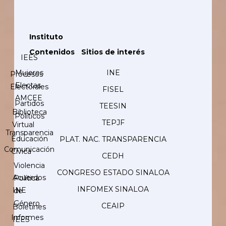
Instituto
Contenidos
Sitios de interés
IEES
Mujeres
INE
Procesos
Electas
Electorales
FISEL
AMCEE
Partidos
TEESIN
Biblioteca
Políticos
TEPJF
Virtual
Transparencia
Educación
PLAT. NAC. TRANSPARENCIA
Comunicación
Cívica
CEDH
Violencia
CONGRESO ESTADO SINALOA
Acuerdos
Política
INFOMEX SINALOA
INE
de
Género
CEAIP
Boletines
Informes
IEES