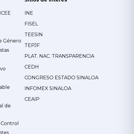
MCEE
INE
FISEL
TEESIN
de Género
TEPJF
stas
PLAT. NAC. TRANSPARENCIA
CEDH
ivo
CONGRESO ESTADO SINALOA
able
INFOMEX SINALOA
CEAIP
al de
 Control
ntes