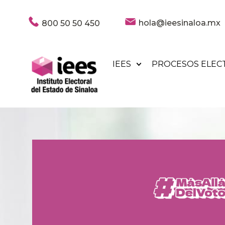
hola@ieesinaloa.mx
800 50 50 450
IEES
PROCESOS ELEC