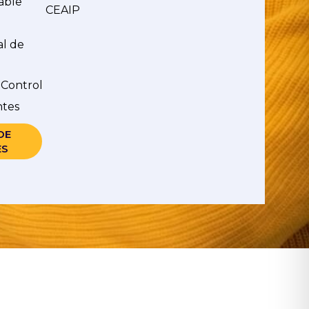
able
CEAIP
al de
 Control
ntes
DE
ES