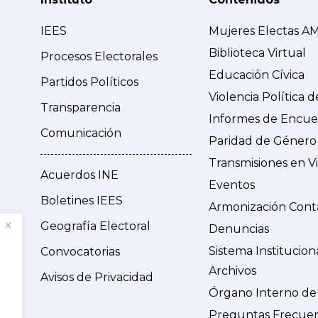
IEES
Mujeres Electas A
Biblioteca Virtual
Procesos Electorales
Educación Cívica
Partidos Políticos
Violencia Política 
Transparencia
Informes de Encue
Comunicación
Paridad de Género
Transmisiones en V
Acuerdos INE
Eventos
Boletines IEES
Armonización Cont
Geografía Electoral
Denuncias
Sistema Institucion
Convocatorias
Archivos
Avisos de Privacidad
Órgano Interno de
Preguntas Frecue