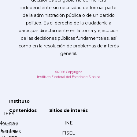
decisiones del gobierno de manera
independiente sin necesidad de formar parte
de la administración pública o de un partido
político. Es el derecho de la ciudadanía a
participar directamente en la toma y ejecución
de las decisiones públicas fundamentales, así
como en la resolución de problemas de interés
general.
©2026 Copyright
Instituto Electoral del Estado de Sinaloa
Instituto
Contenidos
Sitios de interés
IEES
Mujeres
INE
Procesos
Electas
lectorales
FISEL