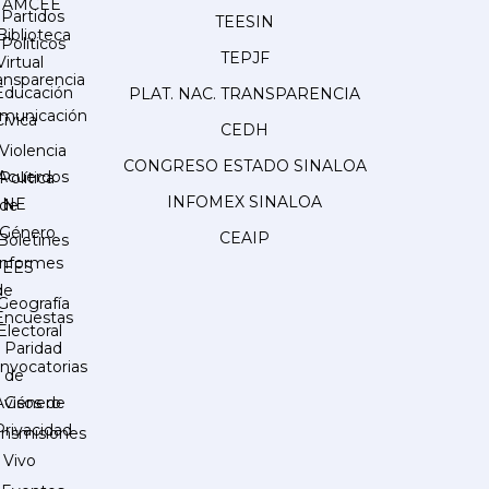
AMCEE
Partidos
TEESIN
Biblioteca
Políticos
TEPJF
Virtual
ansparencia
Educación
PLAT. NAC. TRANSPARENCIA
municación
Cívica
CEDH
Violencia
CONGRESO ESTADO SINALOA
Acuerdos
Política
INFOMEX SINALOA
INE
de
Género
CEAIP
Boletines
Informes
IEES
de
Geografía
Encuestas
Electoral
Paridad
nvocatorias
de
Género
Avisos de
Privacidad
ansmisiones
 Vivo