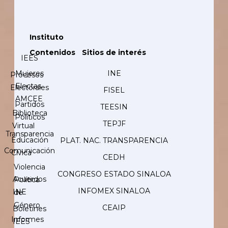
Instituto
Contenidos
Sitios de interés
IEES
Mujeres
INE
Procesos
Electas
Electorales
FISEL
AMCEE
Partidos
TEESIN
Biblioteca
Políticos
TEPJF
Virtual
Transparencia
Educación
PLAT. NAC. TRANSPARENCIA
Comunicación
Cívica
CEDH
Violencia
CONGRESO ESTADO SINALOA
Acuerdos
Política
INFOMEX SINALOA
INE
de
Género
CEAIP
Boletines
Informes
IEES