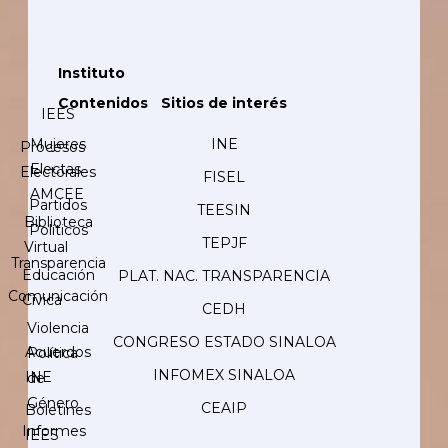
Instituto
Contenidos
Sitios de interés
IEES
Mujeres
INE
Procesos
Electas
Electorales
FISEL
AMCEE
Partidos
TEESIN
Biblioteca
Políticos
TEPJF
Virtual
Transparencia
Educación
PLAT. NAC. TRANSPARENCIA
Comunicación
Cívica
CEDH
Violencia
CONGRESO ESTADO SINALOA
Acuerdos
Política
INFOMEX SINALOA
INE
de
Género
CEAIP
Boletines
Informes
IEES