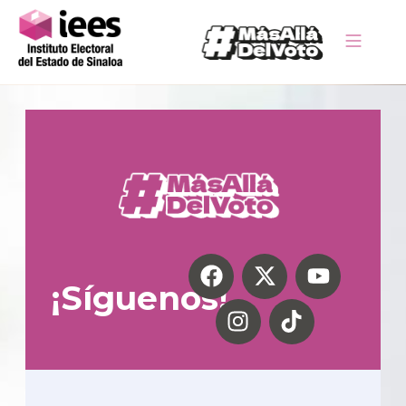
¡Síguenos!