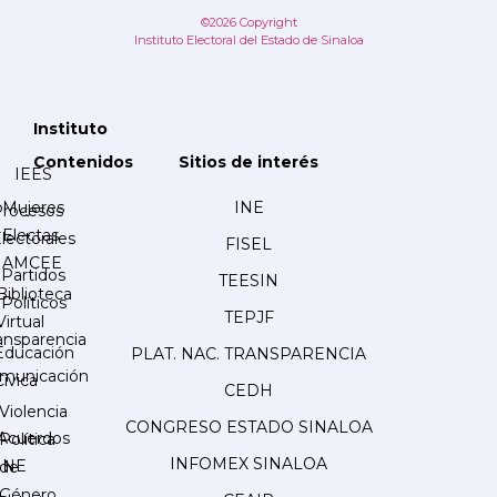
©2026 Copyright
Instituto Electoral del Estado de Sinaloa
Instituto
Contenidos
Sitios de interés
IEES
Mujeres
INE
Procesos
Electas
lectorales
FISEL
AMCEE
Partidos
TEESIN
Biblioteca
Políticos
TEPJF
Virtual
ansparencia
Educación
PLAT. NAC. TRANSPARENCIA
municación
Cívica
CEDH
Violencia
CONGRESO ESTADO SINALOA
Acuerdos
Política
INFOMEX SINALOA
INE
de
Género