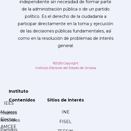
independiente sin necesidad de formar parte
de la administración pública o de un partido
político. Es el derecho de la ciudadanía a
participar directamente en la toma y ejecución
de las decisiones públicas fundamentales, así
como en la resolución de problemas de interés
general.
©2026 Copyright
Instituto Electoral del Estado de Sinaloa
Instituto
Contenidos
Sitios de interés
IEES
Mujeres
INE
Procesos
Electas
lectorales
FISEL
AMCEE
Partidos