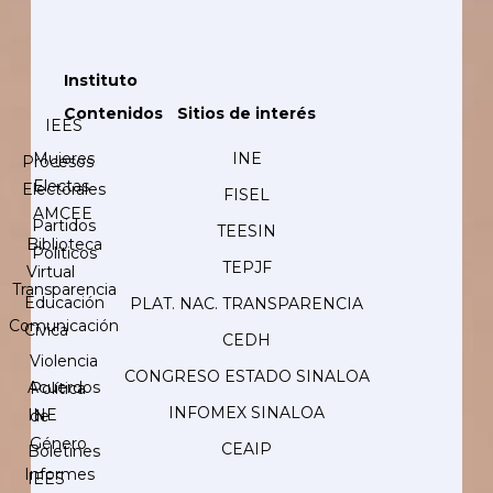
Instituto
Contenidos
Sitios de interés
IEES
Mujeres
INE
Procesos
Electas
Electorales
FISEL
AMCEE
Partidos
TEESIN
Biblioteca
Políticos
TEPJF
Virtual
Transparencia
Educación
PLAT. NAC. TRANSPARENCIA
Comunicación
Cívica
CEDH
Violencia
CONGRESO ESTADO SINALOA
Acuerdos
Política
INFOMEX SINALOA
INE
de
Género
CEAIP
Boletines
Informes
IEES