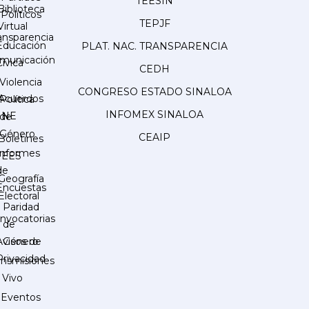
TEESIN
Biblioteca
Políticos
TEPJF
Virtual
ansparencia
Educación
PLAT. NAC. TRANSPARENCIA
municación
Cívica
CEDH
Violencia
CONGRESO ESTADO SINALOA
Acuerdos
Política
INFOMEX SINALOA
INE
de
Género
CEAIP
Boletines
Informes
IEES
de
Geografía
Encuestas
Electoral
Paridad
nvocatorias
de
Género
Avisos de
Privacidad
ansmisiones
 Vivo
Eventos