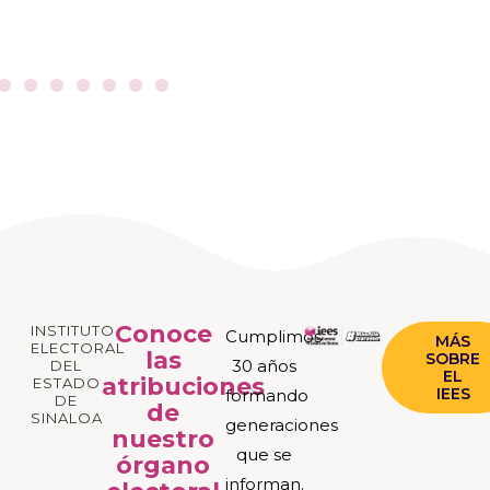
Conoce
INSTITUTO
Cumplimos
MÁS
ELECTORAL
las
SOBRE
30 años
DEL
EL
atribuciones
ESTADO
IEES
formando
DE
de
SINALOA
generaciones
nuestro
que se
órgano
informan.