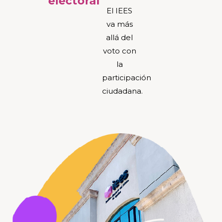
electoral
El IEES
va más
allá del
voto con
la
participación
ciudadana.