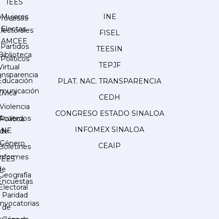
IEES
Mujeres
INE
Procesos
Electas
lectorales
FISEL
AMCEE
Partidos
TEESIN
Biblioteca
Políticos
TEPJF
Virtual
ansparencia
Educación
PLAT. NAC. TRANSPARENCIA
municación
Cívica
CEDH
Violencia
CONGRESO ESTADO SINALOA
Acuerdos
Política
INFOMEX SINALOA
INE
de
Género
CEAIP
Boletines
Informes
IEES
de
Geografía
Encuestas
Electoral
Paridad
nvocatorias
de