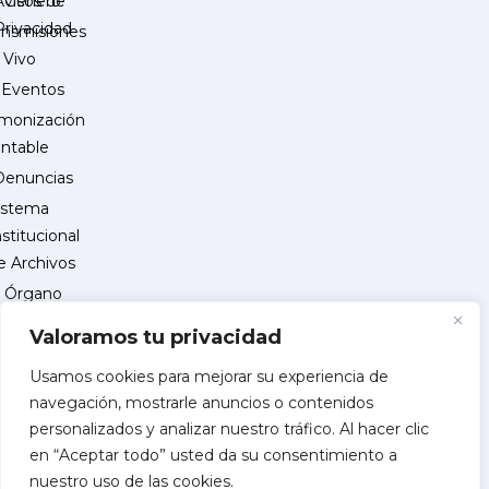
Género
Avisos de
Privacidad
ansmisiones
 Vivo
Eventos
monización
ntable
Denuncias
istema
nstitucional
e Archivos
Órgano
Interno
Valoramos tu privacidad
de
Control
Usamos cookies para mejorar su experiencia de
navegación, mostrarle anuncios o contenidos
reguntas
personalizados y analizar nuestro tráfico. Al hacer clic
recuentes
en “Aceptar todo” usted da su consentimiento a
INSCRIPCIÓN
nuestro uso de las cookies.