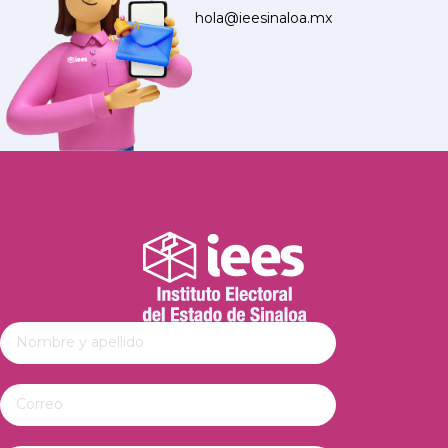
hola@ieesinaloa.mx