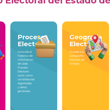
o Electoral del Estado d
Proceso
Geografía
Electoral
Electoral
Consulte el
Accede a la
histórico de
Cartografía
información
Electoral de
de cada
Sinaloa.
Proceso
Electoral
Local, como
candidaturas
registradas
y datos
generales.