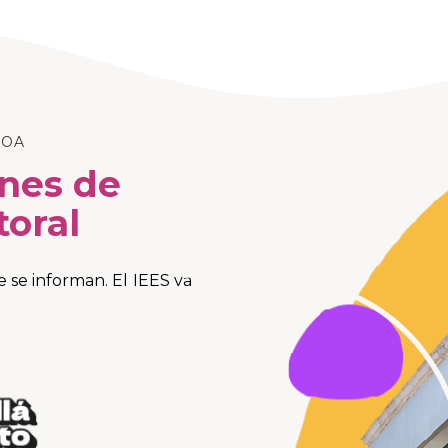
LOA
ones de
toral
se informan. El IEES va