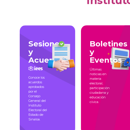
Institut
Sesiones
Boletines
y
y
Acuerdos
Eventos
Últimas
noticias en
Conoce los
materia
acuerdos
electoral,
aprobados
participación
por el
ciudadana y
Consejo
educación
General del
cívica.
Instituto
Electoral del
Estado de
Sinaloa.